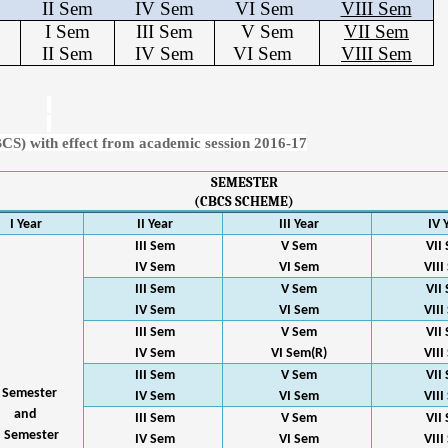
II Sem
IV Sem
VI Sem
VIII Sem
I Sem
III Sem
V Sem
VII Sem
II Sem
IV Sem
VI Sem
VIII Sem
CS) with effect from academic session 2016-17
SEMESTER
(CBCS SCHEME)
I Year
II Year
III Year
IV 
III Sem
V Sem
VII
IV Sem
VI Sem
VIII
III Sem
V Sem
VII
IV Sem
VI Sem
VIII
III Sem
V Sem
VII
IV Sem
VI Sem
(R)
VIII
III Sem
V Sem
VII
I Semester
IV Sem
VI Sem
VIII
and
III Sem
V Sem
VII
I Semester
IV Sem
VI Sem
VIII