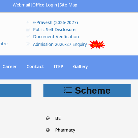
Webmail
|
Office Login
|
Site Map
E-Pravesh (2026-2027)
Public Self Disclosurer
Document Verification
ntre
Admission 2026-27 Enquiry
Career
Contact
ITEP
Gallery
Scheme
BE
Pharmacy