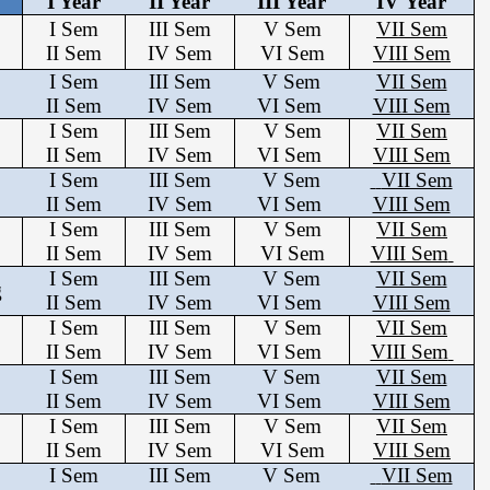
I Year
II Year
III Year
IV Year
I Sem
III Sem
V Sem
VII Sem
II Sem
IV Sem
VI Sem
VIII Sem
I Sem
III Sem
V Sem
VII Sem
II Sem
IV Sem
VI Sem
VIII Sem
I Sem
III Sem
V Sem
VII Sem
II Sem
IV Sem
VI Sem
VIII Sem
I Sem
III Sem
V Sem
VII Sem
II Sem
IV Sem
VI Sem
VIII Sem
I Sem
III Sem
V Sem
VII Sem
II Sem
IV Sem
VI Sem
VIII Sem
I Sem
III Sem
V Sem
VII Sem
g
II Sem
IV Sem
VI Sem
VIII Sem
I Sem
III Sem
V Sem
VII Sem
II Sem
IV Sem
VI Sem
VIII Sem
I Sem
III Sem
V Sem
VII Sem
II Sem
IV Sem
VI Sem
VIII Sem
I Sem
III Sem
V Sem
VII Sem
II Sem
IV Sem
VI Sem
VIII Sem
I Sem
III Sem
V Sem
VII Sem