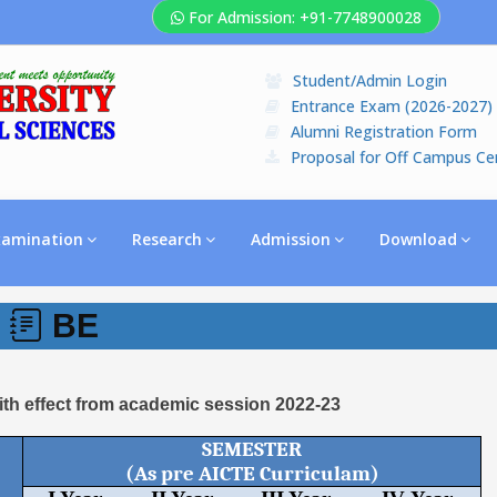
For Admission: +91-7748900028
Student/Admin Login
Entrance Exam (2026-2027)
Alumni Registration Form
Proposal for Off Campus Ce
xamination
Research
Admission
Download
BE
th effect from academic session 2022-23
SEMESTER
(As pre AICTE Curriculam)