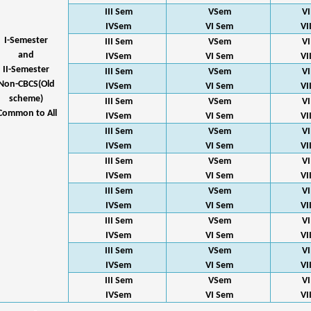
III Sem
VSem
VI
IVSem
VI Sem
VI
I-Semester
III Sem
VSem
VI
and
IVSem
VI Sem
VI
II-Semester
III Sem
VSem
VI
Non-CBCS(Old
IVSem
VI Sem
VI
scheme)
III Sem
VSem
VI
Common to All
IVSem
VI Sem
VI
III Sem
VSem
VI
IVSem
VI Sem
VI
III Sem
VSem
VI
IVSem
VI Sem
VI
III Sem
VSem
VI
IVSem
VI Sem
VI
III Sem
VSem
VI
IVSem
VI Sem
VI
III Sem
VSem
VI
IVSem
VI Sem
VI
III Sem
VSem
VI
IVSem
VI Sem
VI