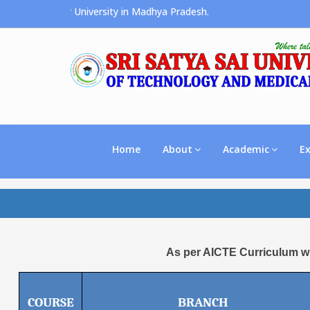
e Premier University in Madhya Pradesh.
Home
About
Academic
E
As per AICTE Curriculum wi
COURSE
BRANCH